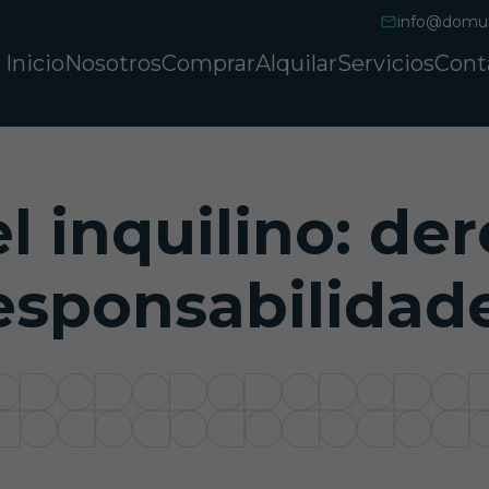
info@domu
Inicio
Nosotros
Comprar
Alquilar
Servicios
Cont
l inquilino: de
esponsabilidad