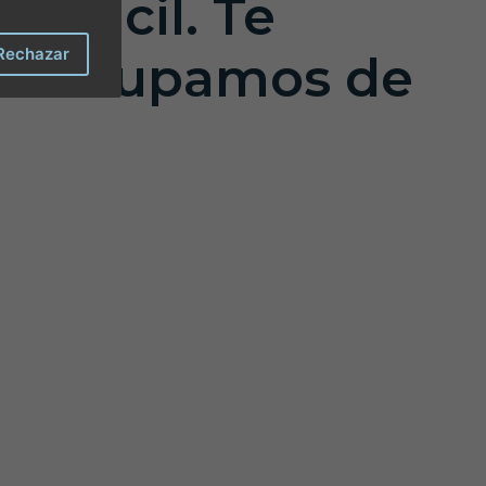
s fácil. Te
Rechazar
os ocupamos de