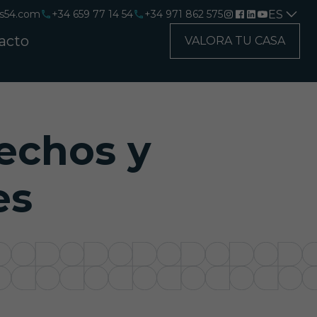
ES
s54.com
+34 659 77 14 54
+34 971 862 575
acto
VALORA TU CASA
rechos y
es