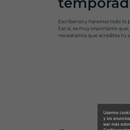
temporad
Escríbenos y haremos todo lo p
Eso sí, es muy importante que, 
necesitamos que acredites tu 
Usamos cookie
y los anuncios
leer más sobr
Configuración