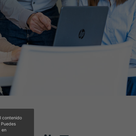
l contenido
. Puedes
c en