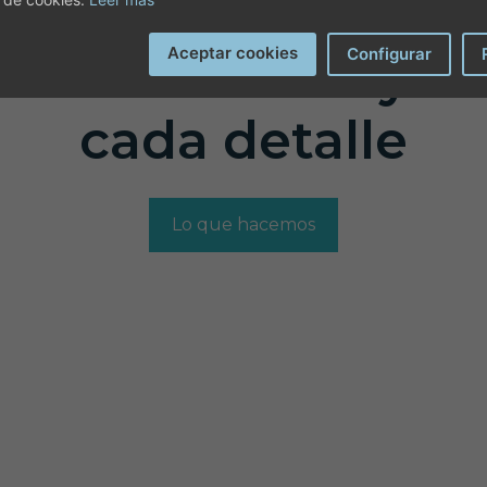
acerte la vida má
Aceptar cookies
Configurar
e entendemos y n
cada detalle
Lo que hacemos