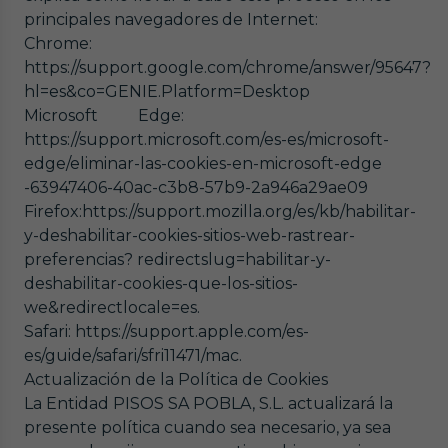
principales navegadores de Internet:
Chrome:
https://support.google.com/chrome/answer/95647?
hl=es&co=GENIE.Platform=Desktop
Microsoft Edge:
https://support.microsoft.com/es-es/microsoft-
edge/eliminar-las-cookies-en-microsoft-edge
-63947406-40ac-c3b8-57b9-2a946a29ae09
Firefox:https://support.mozilla.org/es/kb/habilitar-
y-deshabilitar-cookies-sitios-web-rastrear-
preferencias? redirectslug=habilitar-y-
deshabilitar-cookies-que-los-sitios-
we&redirectlocale=es.
Safari: https://support.apple.com/es-
es/guide/safari/sfri11471/mac.
Actualización de la Política de Cookies
La Entidad PISOS SA POBLA, S.L. actualizará la
presente política cuando sea necesario, ya sea