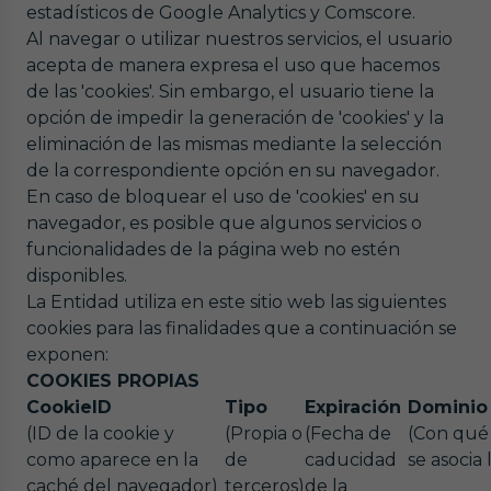
estadísticos de Google Analytics y Comscore.
Al navegar o utilizar nuestros servicios, el usuario
acepta de manera expresa el uso que hacemos
de las 'cookies'. Sin embargo, el usuario tiene la
opción de impedir la generación de 'cookies' y la
eliminación de las mismas mediante la selección
de la correspondiente opción en su navegador.
En caso de bloquear el uso de 'cookies' en su
navegador, es posible que algunos servicios o
funcionalidades de la página web no estén
disponibles.
La Entidad utiliza en este sitio web las siguientes
cookies para las finalidades que a continuación se
exponen:
COOKIES PROPIAS
CookieID
Tipo
Expiración
Dominio
(ID de la cookie y
(Propia o
(Fecha de
(Con qué
como aparece en la
de
caducidad
se asocia 
caché del navegador)
terceros)
de la