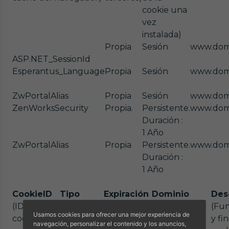
cookie una
vez
instalada)
Propia
Sesión
www.dom
ASP.NET_SessionId
Esperantus_Language
Propia
Sesión
www.dom
ZwPortalAlias
Propia
Sesión
www.dom
ZenWorksSecurity
Propia.
Persistente.
www.dom
Duración :
1 Año
ZwPortalAlias
Propia
Persistente.
www.dom
Duración :
1 Año
CookieID
Tipo
Expiración
Dominio
Des
(ID de la
(Propia o
(Fecha de
(Con qué
(Fu
Usamos cookies para ofrecer una mejor experiencia de
cookie y
de
caducidad
dominio se
y fi
navegación, personalizar el contenido y los anuncios,