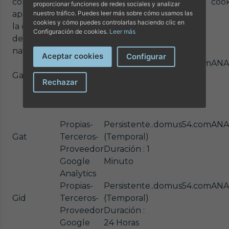
como
terceros)
de la
asocia la
cook
proporcionar funciones de redes sociales y analizar
nuestro tráfico. Puedes leer más sobre cómo usamos las
aparece en
cookie una
cookie)
cookies y cómo puedes controlarlas haciendo clic en
la caché
vez
Configuración de cookies.
Leer más
del
instalada)
navegador)
Aceptar cookies
Configurar
Propias-
Persistente.
.domus54.com
ANA
Ga
Terceros-
Duración :
Rechazar
Proveedor
1 Año
Google
Propias-
Persistente.
.domus54.com
ANA
Gat
Terceros-
(Temporal)
Proveedor
Duración : 1
Google
Minuto
Analytics
Propias-
Persistente.
.domus54.com
ANA
Gid
Terceros-
(Temporal)
Proveedor
Duración :
Google
24 Horas